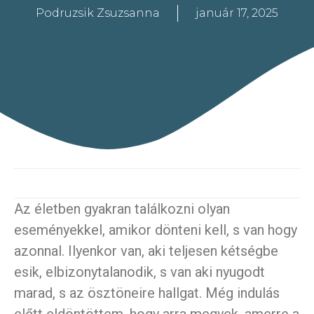
Podruzsik Zsuzsanna
január 17, 2025
Az életben gyakran találkozni olyan
eseményekkel, amikor dönteni kell, s van hogy
azonnal. Ilyenkor van, aki teljesen kétségbe
esik, elbizonytalanodik, s van aki nyugodt
marad, s az ösztöneire hallgat. Még indulás
előtt eldöntöttem, hogy arra megyek, amerre a