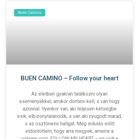
Buen Camino
BUEN CAMINO – Follow your heart
Az életben gyakran találkozni olyan
eseményekkel, amikor dönteni kell, s van hogy
azonnal. Ilyenkor van, aki teljesen kétségbe
esik, elbizonytalanodik, s van aki nyugodt marad,
s az ösztöneire hallgat. Még indulás előtt
eldöntöttem, hogy arra megyek, amerre a
szívem visz, FOLLOW MY HEART – ez volt a