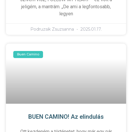
jeligém, a mantrám. „De ami a legfontosabb,
legyen
Podruzsik Zsuzsanna
2025.01.17.
Buen Camino
BUEN CAMINO! Az elindulás
Ott kezdeném a történetet, hogy már egy pár