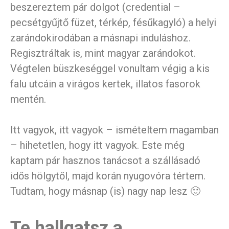
beszereztem pár dolgot (credential –
pecsétgyűjtő füzet, térkép, fésűkagyló) a helyi
zarándokirodában a másnapi induláshoz.
Regisztráltak is, mint magyar zarándokot.
Végtelen büszkeséggel vonultam végig a kis
falu utcáin a virágos kertek, illatos fasorok
mentén.
Itt vagyok, itt vagyok – ismételtem magamban
– hihetetlen, hogy itt vagyok. Este még
kaptam pár hasznos tanácsot a szállásadó
idős hölgytől, majd korán nyugovóra tértem.
Tudtam, hogy másnap (is) nagy nap lesz 🙂
Te hallgatsz a