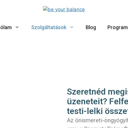
ólam
Szolgáltatások
Blog
Program
Szeretnéd megi
üzeneteit? Felf
testi-lelki öss
Az önismereti-öngyógyít