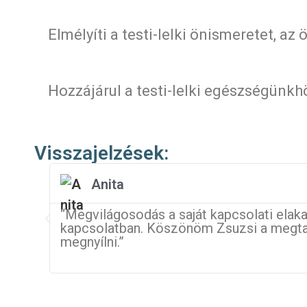
Elmélyíti a testi-lelki önismeretet, a
Hozzájárul a testi-lelki egészségünkh
Visszajelzések:
Anita
“Megvilágosodás a saját kapcsolati elak
kapcsolatban. Köszönöm Zsuzsi a megtart
megnyílni.”