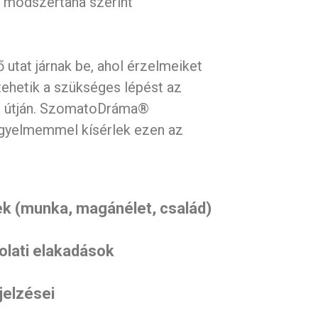
 módszertana szerint
 utat járnak be, ahol érzelmeiket
ehetik a szükséges lépést az
 útján.
SzomatoDráma®
figyelmemmel kísérlek ezen az
ek (munka, magánélet, család)
olati elakadások
 jelzései