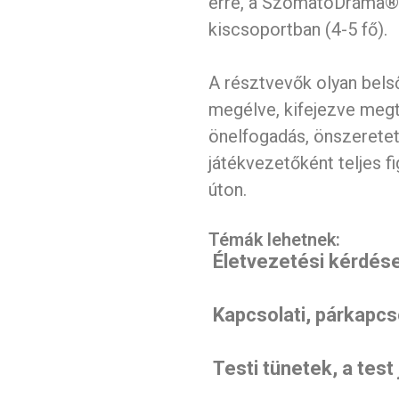
erre, a SzomatoDráma®
kiscsoportban (4-5 fő).
A résztvevők olyan belső
megélve, kifejezve megt
önelfogadás, önszeretet
játékvezetőként teljes 
úton.
Témák lehetnek:
Életvezetési kérdés
Kapcsolati, párkapcs
Testi tünetek, a test