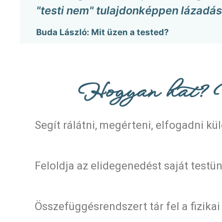
"testi nem" tulajdonképpen lázadás
Buda László: Mit üzen a tested?
Hogyan hat? M
Segít rálátni, megérteni, elfogadni kü
Feloldja az elidegenedést saját test
Összefüggésrendszert tár fel a fizikai