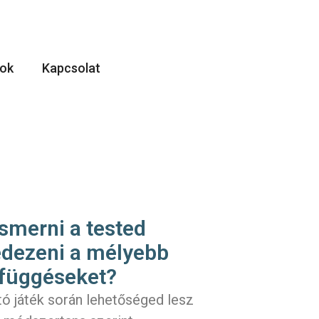
ok
Kapcsolat
smerni a tested
edezeni a mélyebb
zefüggéseket?
ó játék során lehetőséged lesz