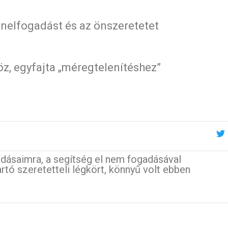
z önelfogadást és az önszeretetet
öz, egyfajta „méregtelenítéshez”
adásaimra, a segítség el nem fogadásával
ó szeretetteli légkört, könnyű volt ebben