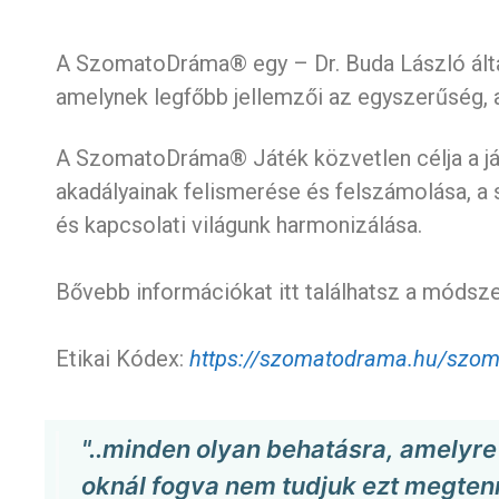
A SzomatoDráma® egy – Dr. Buda László által
amelynek legfőbb jellemzői az egyszerűség, 
A SzomatoDráma® Játék közvetlen célja a ját
akadályainak felismerése és felszámolása, a 
és kapcsolati világunk harmonizálása.
Bővebb információkat itt találhatsz a módsze
Etikai Kódex:
https://szomatodrama.hu/szom
"..minden olyan behatásra, amelyr
oknál fogva nem tudjuk ezt megtenni