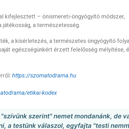
 kifejlesztett – önismereti-öngyógyító módszer,
a játékosság, a természetesség.
ék, a kísérletezés, a természetes öngyógyító fol
saját egészségünkért érzett felelősség mélyítése, 
rről:
https://szomatodrama.hu
atodrama/etikai-kodex
e "szívünk szerint" nemet mondanánk, de v
, a testünk válaszol, egyfajta "testi nemm