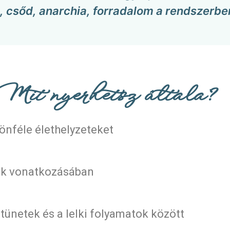
, csőd, anarchia, forradalom a rendszerbe
it nyerhetsz általa?
lönféle élethelyzeteket
ünk vonatkozásában
 tünetek és a lelki folyamatok között