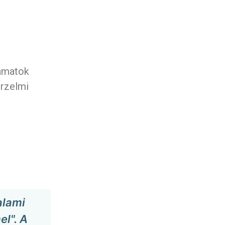
yamatok
érzelmi
alami
el". A